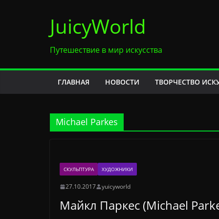
Перейти
JuicyWorld
к
содержимому
Путешествие в мир искусства
ГЛАВНАЯ
НОВОСТИ
ТВОРЧЕСТВО ИСК
Michael Parkes
СКУЛЬПТУРА
ХУДОЖНИКИ
27.10.2017
yuicyworld
Майкл Паркес (Michael Park