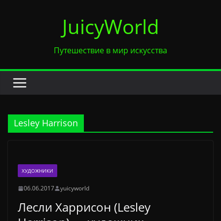
Перейти
JuicyWorld
к
содержимому
Путешествие в мир искусства
Lesley Harrison
ХУДОЖНИКИ
06.06.2017
yuicyworld
Лесли Харрисон (Lesley