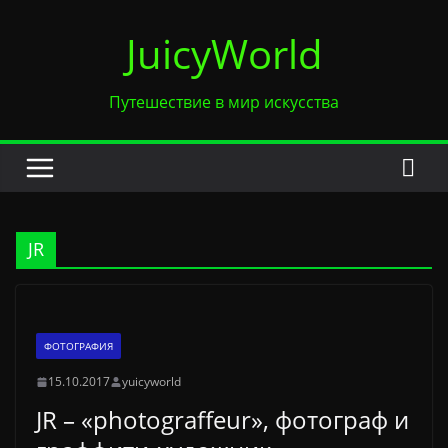
Перейти
JuicyWorld
к
содержимому
Путешествие в мир искусства
JR
ФОТОГРАФИЯ
15.10.2017
yuicyworld
JR – «photograffeur», фотограф и