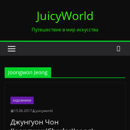
Перейти
JuicyWorld
к
содержимому
Путешествие в мир искусства
Joongwon Jeong
ХУДОЖНИКИ
15.06.2017
yuicyworld
Джунгуон Чон