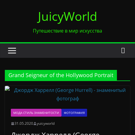
Перейти
JuicyWorld
к
содержимому
Путешествие в мир искусства
Grand Seigneur of the Hollywood Portrait
МОДА СТИЛЬ ЗНАМЕНИТОСТИ
ФОТОГРАФИЯ
31.05.2020
yuicyworld
Джордж Харрелл (George