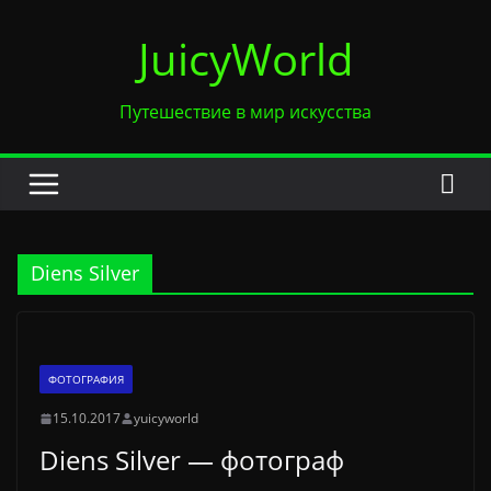
Перейти
JuicyWorld
к
содержимому
Путешествие в мир искусства
Diens Silver
ФОТОГРАФИЯ
15.10.2017
yuicyworld
Diens Silver — фотограф