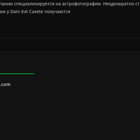
Испании специализируется на астрофотографии. Неоднократно с
и у Dani Kxt Caxete получаются
l.com