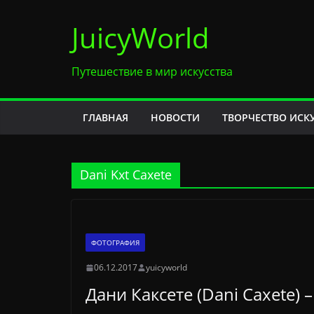
Перейти
JuicyWorld
к
содержимому
Путешествие в мир искусства
ГЛАВНАЯ
НОВОСТИ
ТВОРЧЕСТВО ИСК
Dani Kxt Caxete
ФОТОГРАФИЯ
06.12.2017
yuicyworld
Дани Каксете (Dani Caxete) 