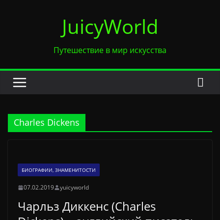
Перейти
JuicyWorld
к
содержимому
Путешествие в мир искусства
Charles Dickens
БИОГРАФИИ, ЗНАМЕНИТОСТИ
07.02.2019
yuicyworld
Чарльз Диккенс (Charles