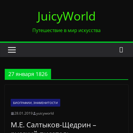
Перейти
JuicyWorld
к
содержимому
Путешествие в мир искусства
27 января 1826
БИОГРАФИИ, ЗНАМЕНИТОСТИ
28.01.2019
yuicyworld
М.Е. Салтыков-Щедрин –