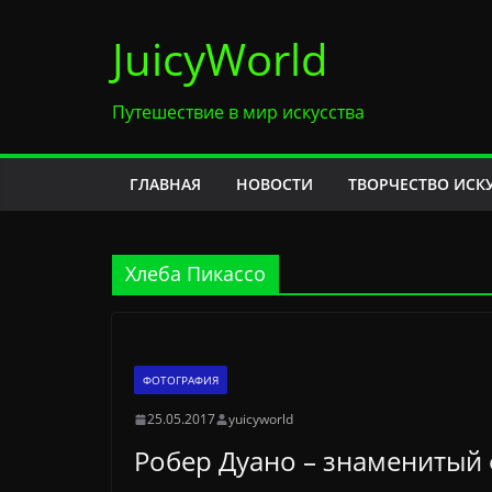
Перейти
JuicyWorld
к
содержимому
Путешествие в мир искусства
ГЛАВНАЯ
НОВОСТИ
ТВОРЧЕСТВО ИСК
Хлеба Пикассо
ФОТОГРАФИЯ
25.05.2017
yuicyworld
Робер Дуано – знаменитый