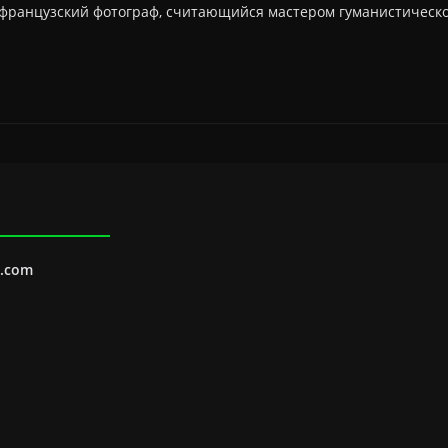
 французский фотограф, считающийся мастером гуманистическ
l.com