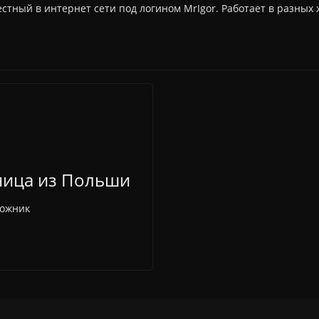
вестный в интернет сети под логином MrIgor. Работает в разных 
жница из Польши
дожник