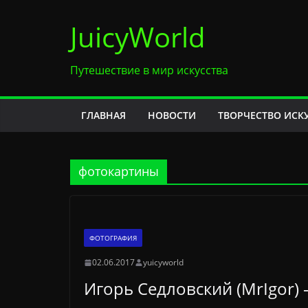
Перейти
JuicyWorld
к
содержимому
Путешествие в мир искусства
ГЛАВНАЯ
НОВОСТИ
ТВОРЧЕСТВО ИСК
фотокартины
ФОТОГРАФИЯ
02.06.2017
yuicyworld
Игорь Седловский (MrIgor)