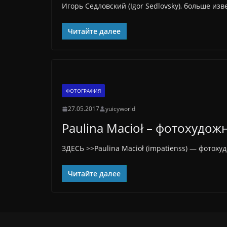
Игорь Седловский (Igor Sedlovsky), больше из
Читайте далее
ФОТОГРАФИЯ
27.05.2017
yuicyworld
Paulina Macioł – фотохудо
ЗДЕСЬ >>Paulina Macioł (impatienss) — фотоху
Читайте далее