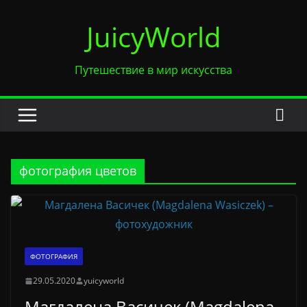
Перейти
JuicyWorld
к
содержимому
Путешествие в мир искусства
фотография цветов
ФОТОГРАФИЯ
29.05.2020
yuicyworld
Магдалена Васичек (Magdalena