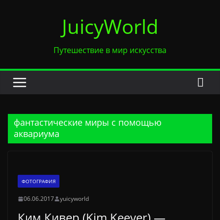
Перейти
JuicyWorld
к
содержимому
Путешествие в мир искусства
фантастические миры с помощью
аквариума
ФОТОГРАФИЯ
06.06.2017
yuicyworld
Ким Кивер (Kim Keever) —