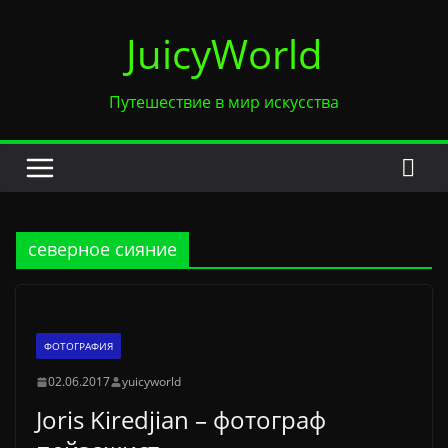
Перейти
JuicyWorld
к
содержимому
Путешествие в мир искусства
северное сияние
ФОТОГРАФИЯ
02.06.2017
yuicyworld
Joris Kiredjian – фотограф