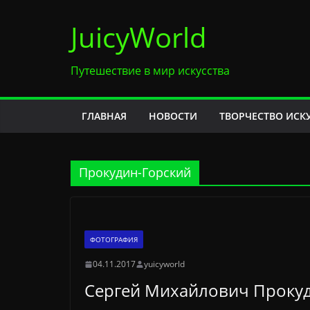
Перейти
JuicyWorld
к
содержимому
Путешествие в мир искусства
ГЛАВНАЯ
НОВОСТИ
ТВОРЧЕСТВО ИСК
Прокудин-Горский
ФОТОГРАФИЯ
04.11.2017
yuicyworld
Сергей Михайлович Прокуди