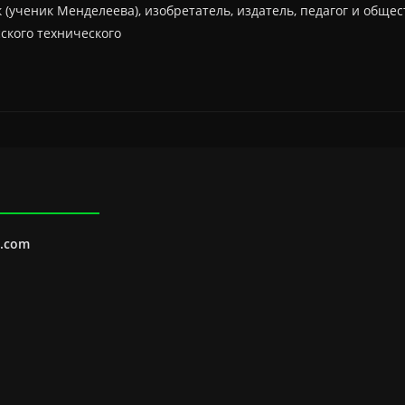
(ученик Менделеева), изобретатель, издатель, педагог и обще
сского технического
l.com