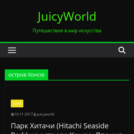
Перейти
JuicyWorld
к
содержимому
Путешествие в мир искусства
остров Хонсю
АЗИЯ
10.11.2017
yuicyworld
Парк Хитачи (Hitachi Seaside