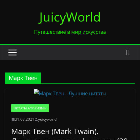
Перейти
JuicyWorld
к
содержимому
Путешествие в мир искусства
Марк Твен
ЦИТАТЫ АФОРИЗМЫ
31.08.2021
yuicyworld
Марк Твен (Mark Twain).