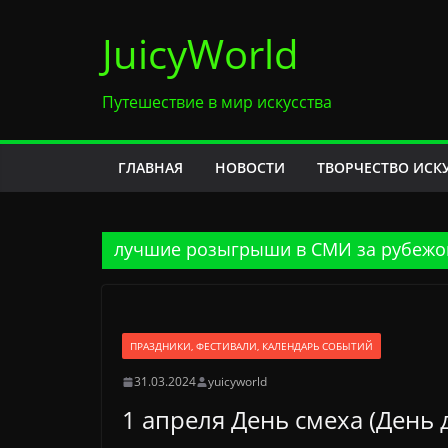
Перейти
JuicyWorld
к
содержимому
Путешествие в мир искусства
ГЛАВНАЯ
НОВОСТИ
ТВОРЧЕСТВО ИСК
лучшие розыгрыши в СМИ за рубеж
ПРАЗДНИКИ, ФЕСТИВАЛИ, КАЛЕНДАРЬ СОБЫТИЙ
31.03.2024
yuicyworld
1 апреля День смеха (День