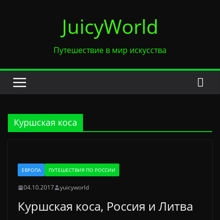
Перейти
JuicyWorld
к
содержимому
Путешествие в мир искусства
Куршская коса
ЕВРОПА
ПУТЕШЕСТВИЯ ПО РОССИИ
04.10.2017
yuicyworld
Куршская коса, Россия и Литва