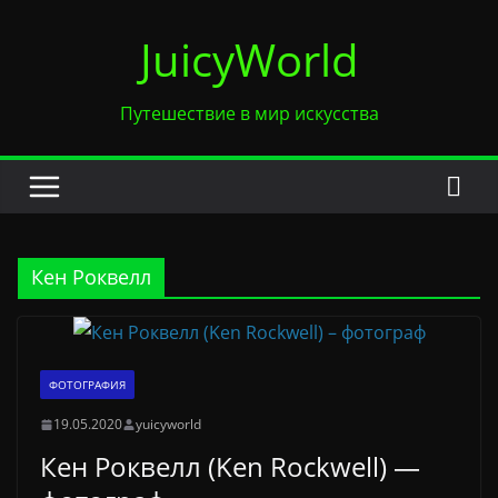
Перейти
JuicyWorld
к
содержимому
Путешествие в мир искусства
Кен Роквелл
ФОТОГРАФИЯ
19.05.2020
yuicyworld
Кен Роквелл (Ken Rockwell) —