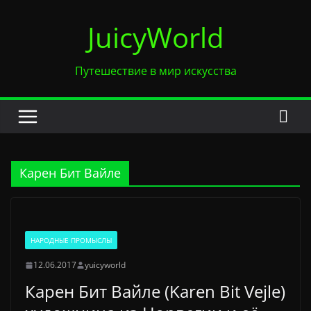
Перейти
JuicyWorld
к
содержимому
Путешествие в мир искусства
Карен Бит Вайле
НАРОДНЫЕ ПРОМЫСЛЫ
12.06.2017
yuicyworld
Карен Бит Вайле (Karen Bit Vejle)