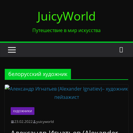
Перейти
JuicyWorld
к
содержимому
Путешествие в мир искусства
белорусский художник
ХУДОЖНИКИ
23.02.2022
yuicyworld
Александр Игнатьев (Alexander