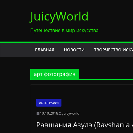
Перейти
JuicyWorld
к
содержимому
Путешествие в мир искусства
ГЛАВНАЯ
НОВОСТИ
ТВОРЧЕСТВО ИСК
арт фотография
ФОТОГРАФИЯ
10.10.2018
yuicyworld
Равшания Азулэ (Ravshania