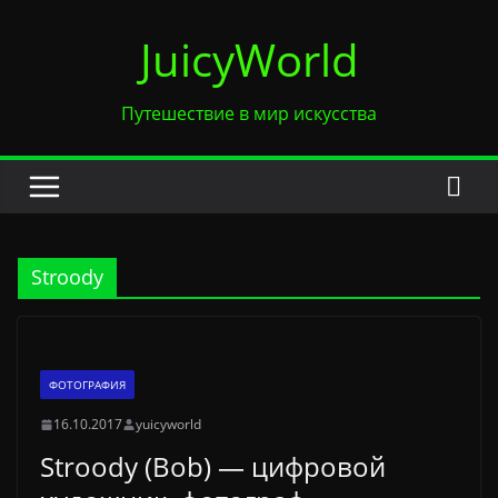
Перейти
JuicyWorld
к
содержимому
Путешествие в мир искусства
Stroody
ФОТОГРАФИЯ
16.10.2017
yuicyworld
Stroody (Bob) — цифровой