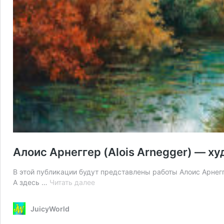
Алоис Арнеггер (Alois Arnegger) — х
В этой публикации будут представлены работы Алоис Арнегге
Алоис
А здесь …
Читать далее
Арнеггер
(Alois
JuicyWorld
Arnegger)
—